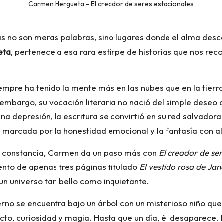
Carmen Hergueta - El creador de seres estacionales
nas no son meras palabras, sino lugares donde el alma desc
eta
, pertenece a esa rara estirpe de historias que nos recon
iempre ha tenido la mente más en las nubes que en la tierr
n embargo, su vocación literaria no nació del simple deseo
lena depresión, la escritura se convirtió en su red salvador
a marcada por la honestidad emocional y la fantasía con 
 y constancia, Carmen da un paso más con
El creador de ser
nto de apenas tres páginas titulado
El vestido rosa de Jan
un universo tan bello como inquietante.
erno se encuentra bajo un árbol con un misterioso niño que
ecto, curiosidad y magia. Hasta que un día, él desaparece