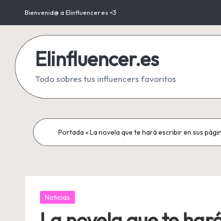
Bienvenid@ a Elinfluencer.es <3
Saltar
al
Elinfluencer.es
contenido
Todo sobres tus influencers favoritos
Portada
»
La novela que te hará escribir en sus pág
Publicada
Noticias
en
La novela que te hará