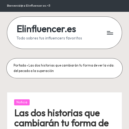
Bienvenid@ a Elinfluencer.es <3
Saltar
al
contenido
Elinfluencer.es
Todo sobres tus influencers favoritos
Portada
»
Las dos historias que cambiarán tu forma de ver la vida:
del pecado a la superación
Publicada
Noticia
en
Las dos historias que
cambiarán tu forma de