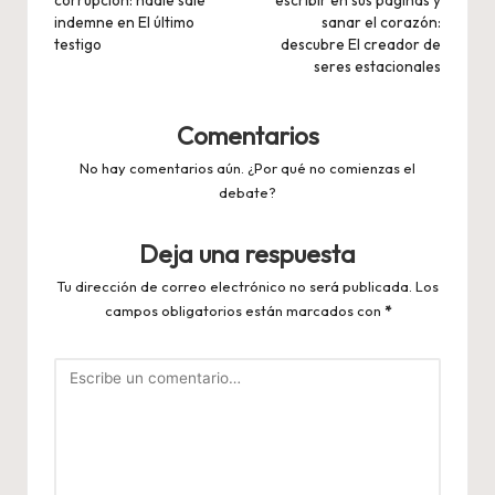
corrupción: nadie sale
escribir en sus páginas y
entradas
indemne en El último
sanar el corazón:
testigo
descubre El creador de
seres estacionales
Comentarios
No hay comentarios aún. ¿Por qué no comienzas el
debate?
Deja una respuesta
Tu dirección de correo electrónico no será publicada.
Los
campos obligatorios están marcados con
*