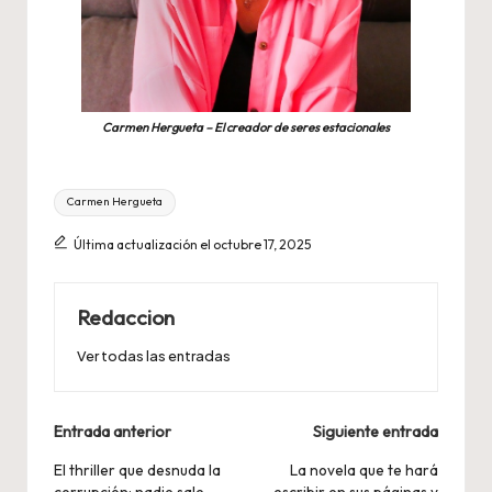
Carmen Hergueta – El creador de seres estacionales
Etiquetas:
Carmen Hergueta
Última actualización el octubre 17, 2025
Redaccion
Ver todas las entradas
Navegación
Entrada anterior
Siguiente entrada
de
El thriller que desnuda la
La novela que te hará