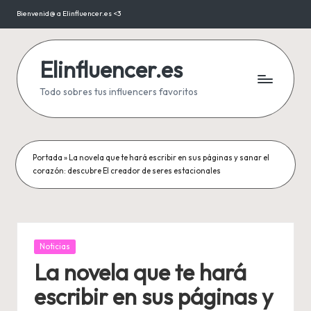
Bienvenid@ a Elinfluencer.es <3
Saltar
al
contenido
Elinfluencer.es
Todo sobres tus influencers favoritos
Portada
»
La novela que te hará escribir en sus páginas y sanar el
corazón: descubre El creador de seres estacionales
Publicada
Noticias
en
La novela que te hará
escribir en sus páginas y