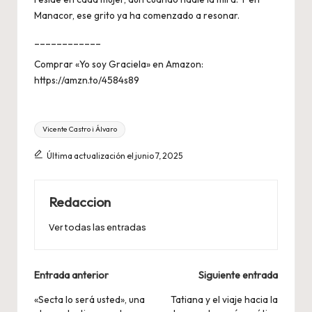
Manacor, ese grito ya ha comenzado a resonar.
____________
Comprar «Yo soy Graciela» en Amazon:
https://amzn.to/4584s89
Etiquetas:
Vicente Castro i Álvaro
Última actualización el junio 7, 2025
Redaccion
Ver todas las entradas
Navegación
Entrada anterior
Siguiente entrada
de
«Secta lo será usted», una
Tatiana y el viaje hacia la