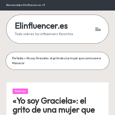
Bienvenid@ a Elinfluencer.es <3
Saltar
al
contenido
Elinfluencer.es
Todo sobres tus influencers favoritos
Portada
»
«Yo soy Graciela»: el grito de una mujer que conmueve a
Manacor
Publicada
Noticias
en
«Yo soy Graciela»: el
grito de una mujer que