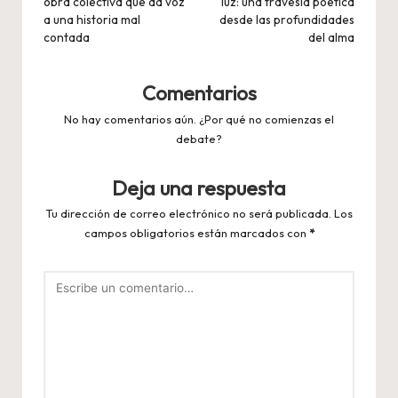
obra colectiva que da voz
luz: una travesía poética
entradas
a una historia mal
desde las profundidades
contada
del alma
Comentarios
No hay comentarios aún. ¿Por qué no comienzas el
debate?
Deja una respuesta
Tu dirección de correo electrónico no será publicada.
Los
campos obligatorios están marcados con
*