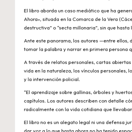
El libro aborda un caso mediático que ha gener
Ahora», situada en la Comarca de la Vera (Cácer
destructiva” o “secta millonaria”, sin que hast
Ante este panorama, los autores —entre ellos,
tomar la palabra y narrar en primera persona 
A través de relatos personales, cartas abierta
vida en la naturaleza, los vínculos personales,
y la intervención policial.
“El aprendizaje sobre gallinas, árboles y huert
capítulos. Los autores describen con detalle c
radicalmente con la vida cotidiana que llevaba
El libro no es un alegato legal ni una defensa j
dar voz a lo que hasta ahora no ha tenido espac