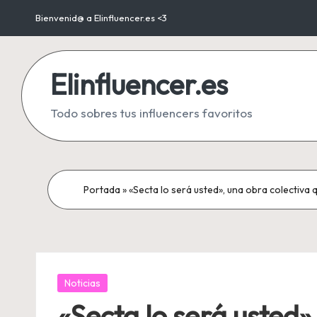
Bienvenid@ a Elinfluencer.es <3
Saltar
al
Elinfluencer.es
contenido
Todo sobres tus influencers favoritos
Portada
»
«Secta lo será usted», una obra colectiva 
Publicada
Noticias
en
«Secta lo será usted»