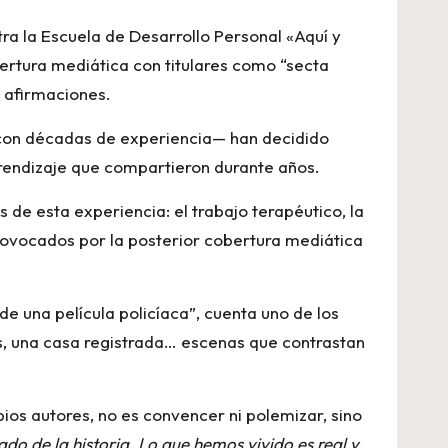
ra la Escuela de Desarrollo Personal «Aquí y
bertura mediática con titulares como “secta
s afirmaciones.
 con décadas de experiencia— han decidido
rendizaje que compartieron durante años.
 de esta experiencia: el trabajo terapéutico, la
 provocados por la posterior cobertura mediática
e una película policíaca”, cuenta uno de los
os, una casa registrada… escenas que contrastan
pios autores, no es convencer ni polemizar, sino
do de la historia. Lo que hemos vivido es real y