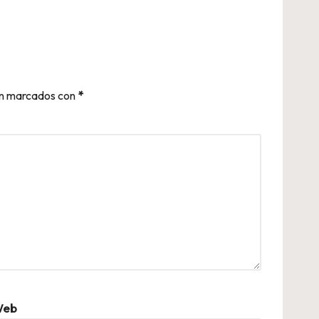
án marcados con
*
eb