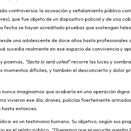
ado controversia: la acusación y señalamiento público cont
es), que fue objeto de un dispositivo policial y de una co
a la fecha se hayan acreditado pruebas que sostengan tale
 desde una adolescente de doce años hasta profesionales
qué sucedía realmente en ese espacio de convivencia y ap
s y poemas,
“Secta lo será usted”
recorre las luces y sombras
 los momentos difíciles, y también el desconcierto y dolor
os nunca imaginamos que acabaría en una operación digna d
ómo vivieron ese día: drones, policías fuertemente armad
n hasta entonces.
urídica: es un testimonio humano. Su objetivo, según sus pro
io en el relato público.
“Queremos que se escuche nuestro la