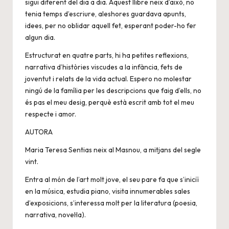
sigui diferent del dia a dia. Aquest llibre neix d’això, no
tenia temps d’escriure, aleshores guardava apunts,
idees, per no oblidar aquell fet, esperant poder-ho fer
algun dia.
Estructurat en quatre parts, hi ha petites reflexions,
narrativa d’històries viscudes a la infància, fets de
joventut i relats de la vida actual. Espero no molestar
ningú de la família per les descripcions que faig d’ells, no
és pas el meu desig, perquè està escrit amb tot el meu
respecte i amor.
AUTORA
Maria Teresa Sentias neix al Masnou, a mitjans del segle
vint.
Entra al món de l’art molt jove, el seu pare fa que s’iniciï
en la música, estudia piano, visita innumerables sales
d’exposicions, s’interessa molt per la literatura (poesia,
narrativa, novel·la).