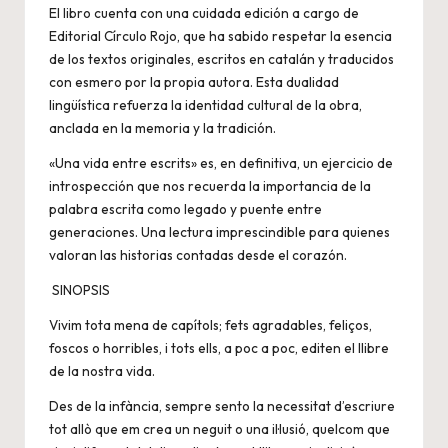
El libro cuenta con una cuidada edición a cargo de
Editorial Círculo Rojo, que ha sabido respetar la esencia
de los textos originales, escritos en catalán y traducidos
con esmero por la propia autora. Esta dualidad
lingüística refuerza la identidad cultural de la obra,
anclada en la memoria y la tradición.
«Una vida entre escrits» es, en definitiva, un ejercicio de
introspección que nos recuerda la importancia de la
palabra escrita como legado y puente entre
generaciones. Una lectura imprescindible para quienes
valoran las historias contadas desde el corazón.
SINOPSIS
Vivim tota mena de capítols; fets agradables, feliços,
foscos o horribles, i tots ells, a poc a poc, editen el llibre
de la nostra vida.
Des de la infància, sempre sento la necessitat d’escriure
tot allò que em crea un neguit o una il·lusió, quelcom que