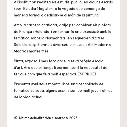
A l’institut on realitza els estudis, publiquen alguns escrits
seus. Estudia Magisteri, a la vegada que comença de
manera formal a dedicar-se al món de la pintura.
Amb la carrera acabada, viatja per conèixer els pintors
de França i Holanda, i en tornar fa una exposició amb la
temàtica sobre la Normandia i en segueixen d’altres:
Sala Llorenç, Biennals diverses, el museu d’Art Modern a
Madrid i moltes més.
Pinta, exposa, i més tard obre la seva pròpia escola
d’art. Ara que el temps li permet, sent la necessitat de
fer quelcom que feia molt esperava. ESCRIURE!
Presenta avui aquest petit llibre, una recopilació de
temàtica variada, alguns escrits són de molt jove, i altres
de la vida actual.
Última actualización el marzo 6, 2025