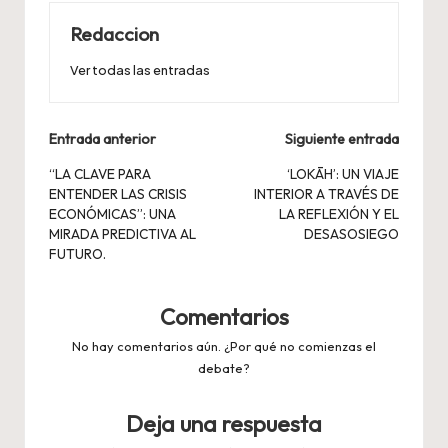
Redaccion
Ver todas las entradas
Navegación
Entrada anterior
Siguiente entrada
de
“LA CLAVE PARA
‘LOKĀH’: UN VIAJE
ENTENDER LAS CRISIS
INTERIOR A TRAVÉS DE
entradas
ECONÓMICAS”: UNA
LA REFLEXIÓN Y EL
MIRADA PREDICTIVA AL
DESASOSIEGO
FUTURO.
Comentarios
No hay comentarios aún. ¿Por qué no comienzas el
debate?
Deja una respuesta