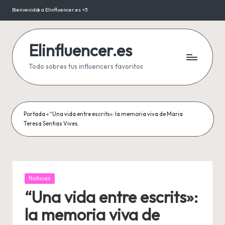
Bienvenid@ a Elinfluencer.es <3
Saltar
al
contenido
Elinfluencer.es
Todo sobres tus influencers favoritos
Portada
»
“Una vida entre escrits»: la memoria viva de Maria
Teresa Sentias Vives.
Publicada
Noticias
en
“Una vida entre escrits»:
la memoria viva de