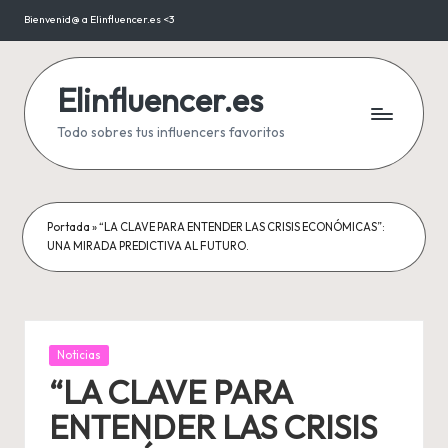
Bienvenid@ a Elinfluencer.es <3
Saltar
al
contenido
Elinfluencer.es
Todo sobres tus influencers favoritos
Portada
»
“LA CLAVE PARA ENTENDER LAS CRISIS ECONÓMICAS”:
UNA MIRADA PREDICTIVA AL FUTURO.
Publicada
Noticias
en
“LA CLAVE PARA
ENTENDER LAS CRISIS