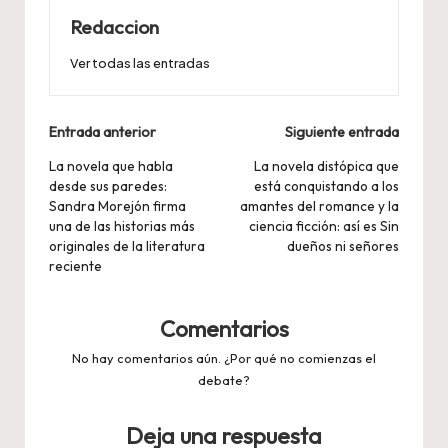
Redaccion
Ver todas las entradas
Navegación
Entrada anterior
Siguiente entrada
de
La novela que habla
La novela distópica que
desde sus paredes:
está conquistando a los
entradas
Sandra Morejón firma
amantes del romance y la
una de las historias más
ciencia ficción: así es Sin
originales de la literatura
dueños ni señores
reciente
Comentarios
No hay comentarios aún. ¿Por qué no comienzas el
debate?
Deja una respuesta