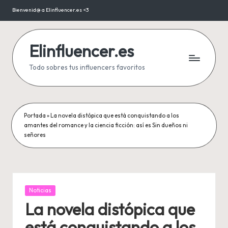
Bienvenid@ a Elinfluencer.es <3
Saltar
al
contenido
Elinfluencer.es
Todo sobres tus influencers favoritos
Portada
»
La novela distópica que está conquistando a los
amantes del romance y la ciencia ficción: así es Sin dueños ni
señores
Publicada
Noticias
en
La novela distópica que
está conquistando a los