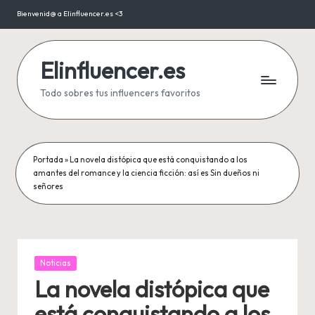
Bienvenid@ a Elinfluencer.es <3
Saltar
al
contenido
Elinfluencer.es
Todo sobres tus influencers favoritos
Portada
»
La novela distópica que está conquistando a los
amantes del romance y la ciencia ficción: así es Sin dueños ni
señores
Publicada
Noticias
en
La novela distópica que
está conquistando a los