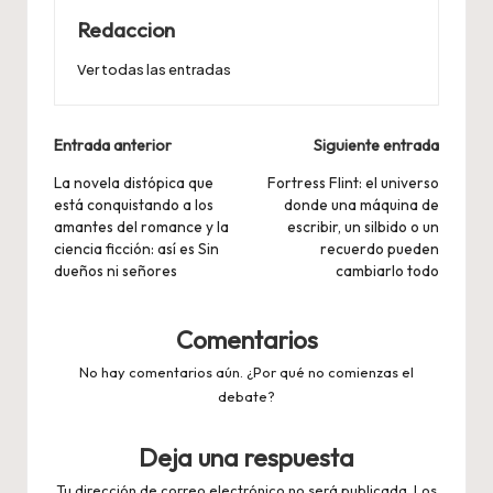
Redaccion
Ver todas las entradas
Navegación
Entrada anterior
Siguiente entrada
de
La novela distópica que
Fortress Flint: el universo
está conquistando a los
donde una máquina de
entradas
amantes del romance y la
escribir, un silbido o un
ciencia ficción: así es Sin
recuerdo pueden
dueños ni señores
cambiarlo todo
Comentarios
No hay comentarios aún. ¿Por qué no comienzas el
debate?
Deja una respuesta
Tu dirección de correo electrónico no será publicada.
Los