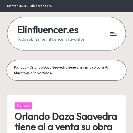
Bienvenid@ a Elinfluencer.es <3
Saltar
al
contenido
Elinfluencer.es
Todo sobres tus influencers favoritos
Portada
»
Orlando Daza Saavedra tiene al a venta su obra «Un
Muerto que Salva Vidas»
Publicada
Noticias
en
Orlando Daza Saavedra
tiene al a venta su obra