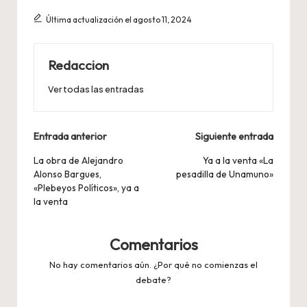
Última actualización el agosto 11, 2024
Redaccion
Ver todas las entradas
Navegación
Entrada anterior
Siguiente entrada
de
La obra de Alejandro
Ya a la venta «La
Alonso Bargues,
pesadilla de Unamuno»
entradas
«Plebeyos Políticos», ya a
la venta
Comentarios
No hay comentarios aún. ¿Por qué no comienzas el
debate?