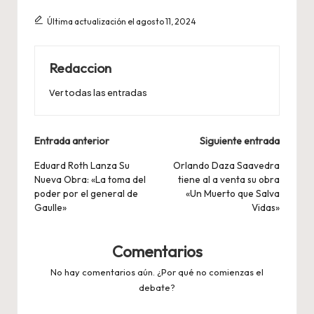
Última actualización el agosto 11, 2024
Redaccion
Ver todas las entradas
Navegación
Entrada anterior
Siguiente entrada
de
Eduard Roth Lanza Su
Orlando Daza Saavedra
Nueva Obra: «La toma del
tiene al a venta su obra
entradas
poder por el general de
«Un Muerto que Salva
Gaulle»
Vidas»
Comentarios
No hay comentarios aún. ¿Por qué no comienzas el
debate?