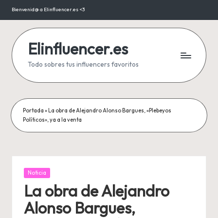
Bienvenid@ a Elinfluencer.es <3
Saltar
al
contenido
Elinfluencer.es
Todo sobres tus influencers favoritos
Portada
»
La obra de Alejandro Alonso Bargues, «Plebeyos
Políticos», ya a la venta
Publicada
Noticia
en
La obra de Alejandro
Alonso Bargues,