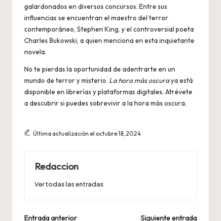
galardonados en diversos concursos. Entre sus
influencias se encuentran el maestro del terror
contemporáneo, Stephen King, y el controversial poeta
Charles Bukowski, a quien menciona en esta inquietante
novela.
No te pierdas la oportunidad de adentrarte en un
mundo de terror y misterio.
La hora más oscura
ya está
disponible en librerías y plataformas digitales. Atrévete
a descubrir si puedes sobrevivir a la hora más oscura.
Última actualización el octubre 18, 2024
Redaccion
Ver todas las entradas
Navegación
Entrada anterior
Siguiente entrada