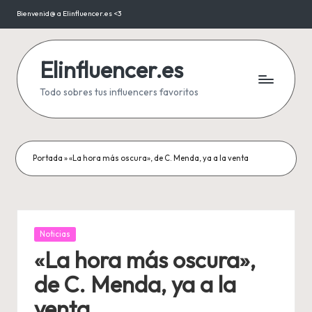
Bienvenid@ a Elinfluencer.es <3
Saltar
al
contenido
Elinfluencer.es
Todo sobres tus influencers favoritos
Portada
»
«La hora más oscura», de C. Menda, ya a la venta
Publicada
Noticias
en
«La hora más oscura»,
de C. Menda, ya a la
venta