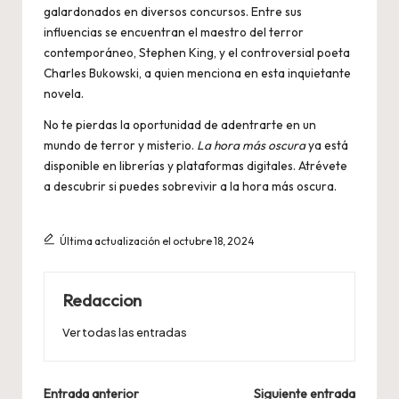
galardonados en diversos concursos. Entre sus
influencias se encuentran el maestro del terror
contemporáneo, Stephen King, y el controversial poeta
Charles Bukowski, a quien menciona en esta inquietante
novela.
No te pierdas la oportunidad de adentrarte en un
mundo de terror y misterio.
La hora más oscura
ya está
disponible en librerías y plataformas digitales. Atrévete
a descubrir si puedes sobrevivir a la hora más oscura.
Última actualización el octubre 18, 2024
Redaccion
Ver todas las entradas
Navegación
Entrada anterior
Siguiente entrada