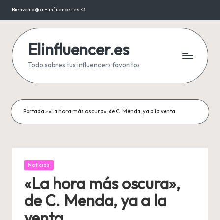
Bienvenid@ a Elinfluencer.es <3
Saltar
al
contenido
Elinfluencer.es
Todo sobres tus influencers favoritos
Portada
»
«La hora más oscura», de C. Menda, ya a la venta
Publicada
Noticias
en
«La hora más oscura»,
de C. Menda, ya a la
venta