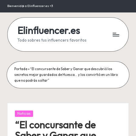
Bienvenid@ a Elinfluencer.es <3
Saltar
al
contenido
Elinfluencer.es
Todo sobres tus influencers favoritos
Portada
»
“El concursante de Saber y Ganar que descubrió los
secretos mejor guardados de Huesca… y los convirtió en un libro
que no podrás soltar”
Publicada
Noticias
en
“El concursante de
Saber y Ganar que