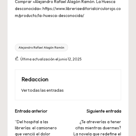
Comprar «Alejandro Rafael Alagón Ramón. La Huesca
desconocida»:
https://www.libreriaeditorialcirculorojo.co
m/producto/la-huesca-desconocida/
Etiquetas:
Alejandro Rafael Alagón Ramón
Última actualización el junio 12, 2025
Redaccion
Ver todas las entradas
Navegación
Entrada anterior
Siguiente entrada
de
“Del hospital a las
¿Te atreverías a tener
librerías: el camionero
citas mientras duermes?
entradas
que venció el dolor
La novela que redefine el