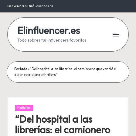
Bienvenid@ a Elinfluencer.es <3
Saltar
al
contenido
Elinfluencer.es
Todo sobres tus influencers favoritos
Portada
»
“Del hospital a las librerías: el camionero que venció el
dolor escribiendo thrillers”
Publicada
Noticias
en
“Del hospital a las
librerías: el camionero