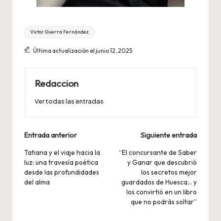
Etiquetas:
Victor Guerra Fernández
Última actualización el junio 12, 2025
Redaccion
Ver todas las entradas
Navegación
Entrada anterior
Siguiente entrada
de
Tatiana y el viaje hacia la
“El concursante de Saber
luz: una travesía poética
y Ganar que descubrió
entradas
desde las profundidades
los secretos mejor
del alma
guardados de Huesca… y
los convirtió en un libro
que no podrás soltar”