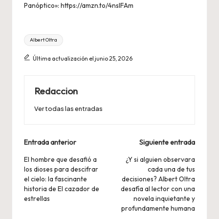
Panóptico»:
https://amzn.to/4nslFAm
Etiquetas:
Albert Oltra
Última actualización el junio 25, 2026
Redaccion
Ver todas las entradas
Navegación
Entrada anterior
Siguiente entrada
de
El hombre que desafió a
¿Y si alguien observara
los dioses para descifrar
cada una de tus
entradas
el cielo: la fascinante
decisiones? Albert Oltra
historia de El cazador de
desafía al lector con una
estrellas
novela inquietante y
profundamente humana