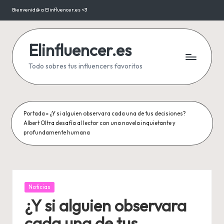
Bienvenid@ a Elinfluencer.es <3
Saltar
al
contenido
Elinfluencer.es
Todo sobres tus influencers favoritos
Portada
»
¿Y si alguien observara cada una de tus decisiones?
Albert Oltra desafía al lector con una novela inquietante y
profundamente humana
Publicada
Noticias
en
¿Y si alguien observara
cada una de tus