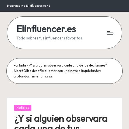
Bienvenid@ a Elinfluencer.es <3
Saltar
al
contenido
Elinfluencer.es
Todo sobres tus influencers favoritos
Portada
»
¿Y si alguien observara cada una de tus decisiones?
Albert Oltra desafía al lector con una novela inquietante y
profundamente humana
Publicada
Noticias
en
¿Y si alguien observara
cada una de tus