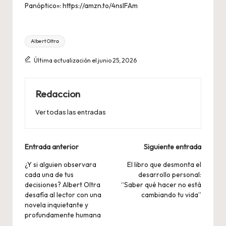
Panóptico»:
https://amzn.to/4nslFAm
Etiquetas:
Albert Oltra
Última actualización el junio 25, 2026
Redaccion
Ver todas las entradas
Navegación
Entrada anterior
Siguiente entrada
de
¿Y si alguien observara
El libro que desmonta el
cada una de tus
desarrollo personal:
entradas
decisiones? Albert Oltra
“Saber qué hacer no está
desafía al lector con una
cambiando tu vida”
novela inquietante y
profundamente humana