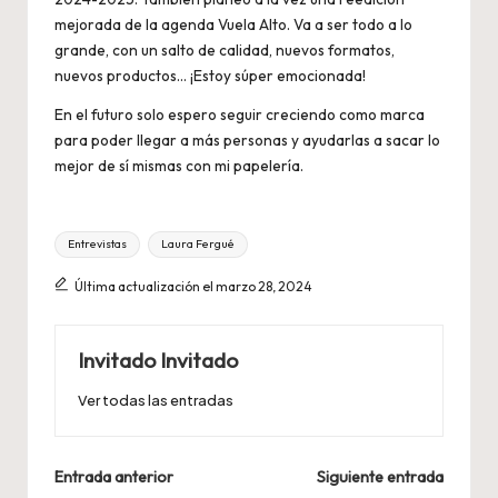
mejorada de la agenda Vuela Alto. Va a ser todo a lo
grande, con un salto de calidad, nuevos formatos,
nuevos productos… ¡Estoy súper emocionada!
En el futuro solo espero seguir creciendo como marca
para poder llegar a más personas y ayudarlas a sacar lo
mejor de sí mismas con mi papelería.
Etiquetas:
Entrevistas
Laura Fergué
Última actualización el marzo 28, 2024
Invitado Invitado
Ver todas las entradas
Navegación
Entrada anterior
Siguiente entrada