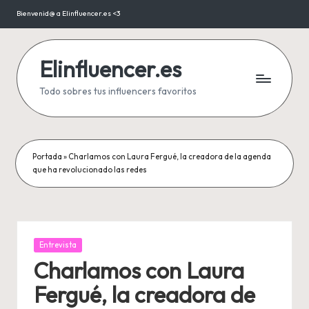
Bienvenid@ a Elinfluencer.es <3
Saltar
al
contenido
Elinfluencer.es
Todo sobres tus influencers favoritos
Portada
»
Charlamos con Laura Fergué, la creadora de la agenda
que ha revolucionado las redes
Publicada
Entrevista
en
Charlamos con Laura
Fergué, la creadora de