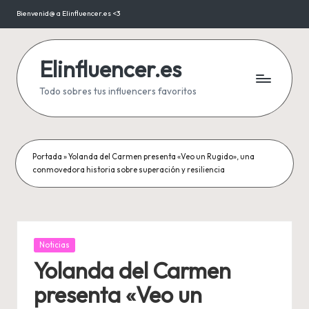
Bienvenid@ a Elinfluencer.es <3
Saltar
al
contenido
Elinfluencer.es
Todo sobres tus influencers favoritos
Portada
»
Yolanda del Carmen presenta «Veo un Rugido», una
conmovedora historia sobre superación y resiliencia
Publicada
Noticias
en
Yolanda del Carmen
presenta «Veo un