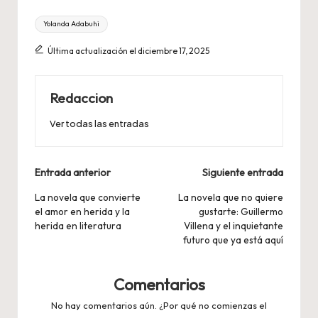
Etiquetas:
Yolanda Adabuhi
Última actualización el diciembre 17, 2025
Redaccion
Ver todas las entradas
Navegación
Entrada anterior
Siguiente entrada
de
La novela que convierte
La novela que no quiere
el amor en herida y la
gustarte: Guillermo
entradas
herida en literatura
Villena y el inquietante
futuro que ya está aquí
Comentarios
No hay comentarios aún. ¿Por qué no comienzas el