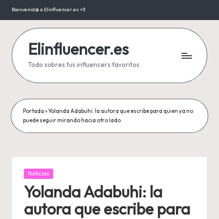
Bienvenid@ a Elinfluencer.es <3
Saltar
al
contenido
Elinfluencer.es
Todo sobres tus influencers favoritos
Portada
»
Yolanda Adabuhi: la autora que escribe para quien ya no
puede seguir mirando hacia otro lado
Publicada
Noticias
en
Yolanda Adabuhi: la
autora que escribe para