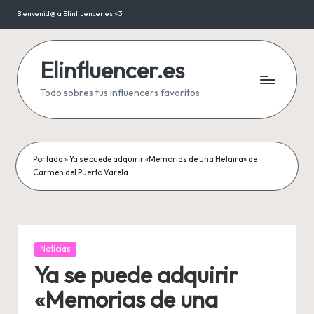
Bienvenid@ a Elinfluencer.es <3
Saltar
al
contenido
Elinfluencer.es
Todo sobres tus influencers favoritos
Portada
»
Ya se puede adquirir «Memorias de una Hetaira» de
Carmen del Puerto Varela
Publicada
Noticias
en
Ya se puede adquirir
«Memorias de una