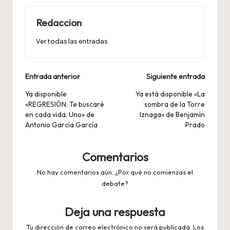
Redaccion
Ver todas las entradas
Navegación
Entrada anterior
Siguiente entrada
de
Ya disponible
Ya está disponible «La
«REGRESIÓN: Te buscaré
sombra de la Torre
entradas
en cada vida. Uno» de
Iznaga» de Benjamín
Antonio García García
Prado
Comentarios
No hay comentarios aún. ¿Por qué no comienzas el
debate?
Deja una respuesta
Tu dirección de correo electrónico no será publicada.
Los