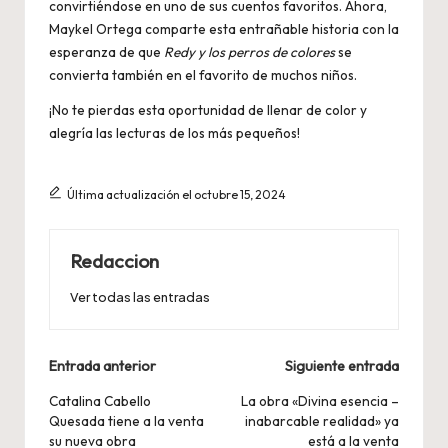
convirtiéndose en uno de sus cuentos favoritos. Ahora,
Maykel Ortega comparte esta entrañable historia con la
esperanza de que
Redy y los perros de colores
se
convierta también en el favorito de muchos niños.
¡No te pierdas esta oportunidad de llenar de color y
alegría las lecturas de los más pequeños!
Última actualización el octubre 15, 2024
Redaccion
Ver todas las entradas
Navegación
Entrada anterior
Siguiente entrada
de
Catalina Cabello
La obra «Divina esencia –
Quesada tiene a la venta
inabarcable realidad» ya
entradas
su nueva obra
está a la venta