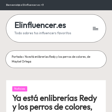
Bienvenid@ a Elinfluencer.es <3
Saltar
al
contenido
Elinfluencer.es
Todo sobres tus influencers favoritos
Portada
»
Ya está enlibrerías Redy y los perros de colores, de
Maykel Ortega
Publicada
Noticias
en
Ya está enlibrerías Redy
y los perros de colores,