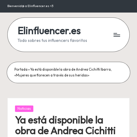
Bienvenid@ a Elinfluencer.es <3
Saltar
al
contenido
Elinfluencer.es
Todo sobres tus influencers favoritos
Portada
»
Ya está disponible la obra de Andrea Cichitti Ibarra,
«Mujeres que florecen a través de sus heridas»
Publicada
Noticias
en
Ya está disponible la
obra de Andrea Cichitti