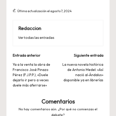
Última actualización el agosto 7, 2024
Redaccion
Ver todas las entradas
Navegación
Entrada anterior
Siguiente entrada
de
Ya a la venta la obra de
La nueva novela histórica
Francisco José Pinazo
de Antonio Medel: «Así
entradas
Pérez (F.J.P.P.), «Duele
nació al-Ándalus»
dejarlo ir pero a veces
disponible ya en librerías
duele más aferrarse»
Comentarios
No hay comentarios aún. ¿Por qué no comienzas el
debate?