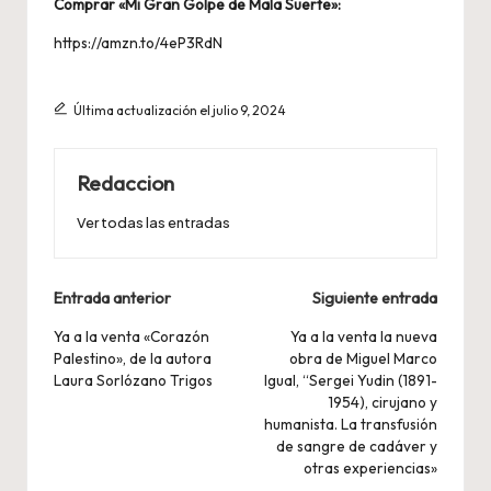
Comprar «Mi Gran Golpe de Mala Suerte»:
https://amzn.to/4eP3RdN
Última actualización el julio 9, 2024
Redaccion
Ver todas las entradas
Navegación
Entrada anterior
Siguiente entrada
de
Ya a la venta «Corazón
Ya a la venta la nueva
Palestino», de la autora
obra de Miguel Marco
entradas
Laura Sorlózano Trigos
Igual, “Sergei Yudin (1891-
1954), cirujano y
humanista. La transfusión
de sangre de cadáver y
otras experiencias»