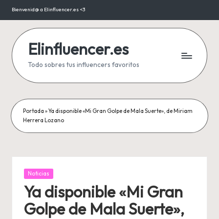
Bienvenid@ a Elinfluencer.es <3
Saltar
al
contenido
Elinfluencer.es
Todo sobres tus influencers favoritos
Portada
»
Ya disponible «Mi Gran Golpe de Mala Suerte», de Miriam
Herrera Lozano
Publicada
Noticias
en
Ya disponible «Mi Gran
Golpe de Mala Suerte»,