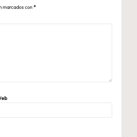
án marcados con
*
eb