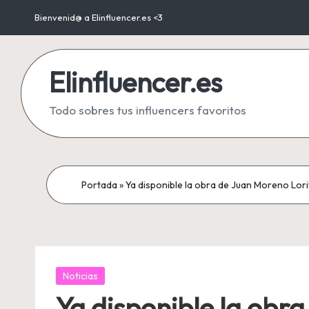
Bienvenid@ a Elinfluencer.es <3
Saltar
al
Elinfluencer.es
contenido
Todo sobres tus influencers favoritos
Portada
»
Ya disponible la obra de Juan Moreno Lori
Publicada
Noticias
en
Ya disponible la obra