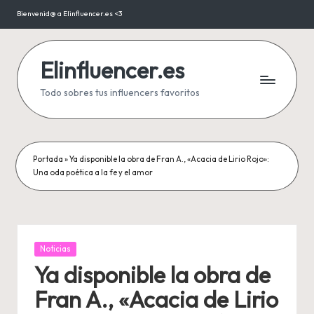
Bienvenid@ a Elinfluencer.es <3
Saltar
al
contenido
Elinfluencer.es
Todo sobres tus influencers favoritos
Portada
»
Ya disponible la obra de Fran A., «Acacia de Lirio Rojo»:
Una oda poética a la fe y el amor
Publicada
Noticias
en
Ya disponible la obra de
Fran A., «Acacia de Lirio