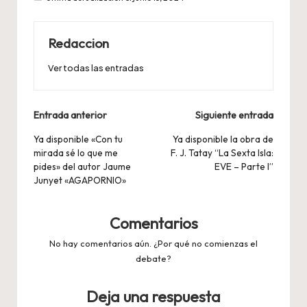
Redaccion
Ver todas las entradas
Navegación
Entrada anterior
Siguiente entrada
de
Ya disponible «Con tu
Ya disponible la obra de
mirada sé lo que me
F. J. Tatay “La Sexta Isla:
entradas
pides» del autor Jaume
EVE – Parte I”
Junyet «AGAPORNIO»
Comentarios
No hay comentarios aún. ¿Por qué no comienzas el
debate?
Deja una respuesta