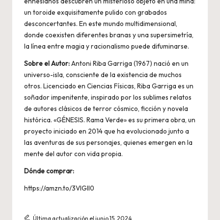
ennesianos descubren un misterioso objeto en una mina:
un toroide exquisitamente pulido con grabados
desconcertantes. En este mundo multidimensional,
donde coexisten diferentes branas y una supersimetría,
la línea entre magia y racionalismo puede difuminarse.
Sobre el Autor:
Antoni Riba Garriga (1967) nació en un
universo-isla, consciente de la existencia de muchos
otros. Licenciado en Ciencias Físicas, Riba Garriga es un
soñador impenitente, inspirado por los sublimes relatos
de autores clásicos de terror cósmico, ficción y novela
histórica. «GÉNESIS. Rama Verde» es su primera obra, un
proyecto iniciado en 2014 que ha evolucionado junto a
las aventuras de sus personajes, quienes emergen en la
mente del autor con vida propia.
Dónde comprar:
https://amzn.to/3VIGlI0
Última actualización el junio 15, 2024