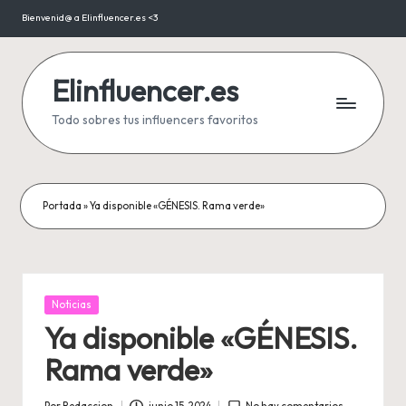
Bienvenid@ a Elinfluencer.es <3
Saltar
al
contenido
Elinfluencer.es
Todo sobres tus influencers favoritos
Portada
»
Ya disponible «GÉNESIS. Rama verde»
Publicada
Noticias
en
Ya disponible «GÉNESIS.
Rama verde»