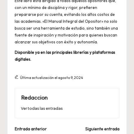
Este libro está dirigido a todos aquellos opositores que,
con un mínimo de disciplina y rigor, prefieren
prepararse por su cuenta, evitando los altos costos de
las academias. «El Manual Integral del Opositor» no solo
busca ser una herramienta de estudio, sino también una
fuente de inspiración y motivación para quienes buscan
alcanzar sus objetivos con éxito y autonomía.
Disponible ya en las principales librerías y plataformas
digitales.
Última actualización el agosto 9, 2024
Redaccion
Ver todas las entradas
Navegación
Entrada anterior
Siguiente entrada