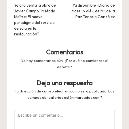
de
Ya a la venta la obra de
Ya disponible «Diario de
Javier Campo “Método
clase…y olé», de Mª de la
entradas
Maître: El nuevo
Paz Tenorio González
paradigma del servicio
de sala en la
restauración”
Comentarios
No hay comentarios aún. ¿Por qué no comienzas el
debate?
Deja una respuesta
Tu dirección de correo electrónico no será publicada.
Los
campos obligatorios están marcados con
*