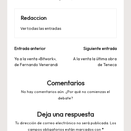
Redaccion
Ver todas las entradas
Navegación
Entrada anterior
Siguiente entrada
de
Ya a la venta «Bitwork»,
A la venta la última obra
de Fernando Venerandi
de Teneca
entradas
Comentarios
No hay comentarios aún. ¿Por qué no comienzas el
debate?
Deja una respuesta
Tu dirección de correo electrónico no será publicada.
Los
campos obligatorios están marcados con
*