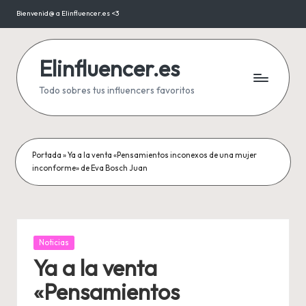
Bienvenid@ a Elinfluencer.es <3
Saltar
al
contenido
Elinfluencer.es
Todo sobres tus influencers favoritos
Portada
»
Ya a la venta «Pensamientos inconexos de una mujer
inconforme» de Eva Bosch Juan
Publicada
Noticias
en
Ya a la venta
«Pensamientos