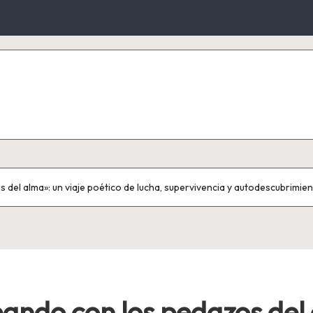
 del alma»: un viaje poético de lucha, supervivencia y autodescubrimie
eando con los pedazos del 