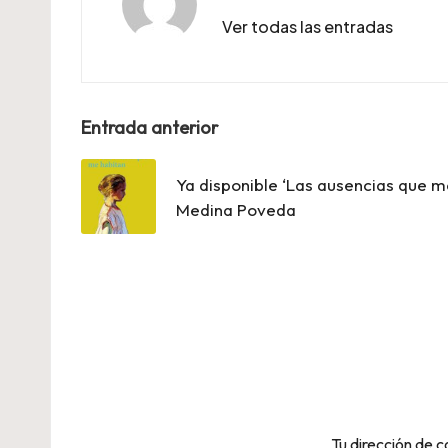
Ver todas las entradas
Navegación
Entrada anterior
de
Ya disponible ‘Las ausencias que m
entradas
Medina Poveda
Tu dirección de c