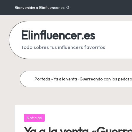
Bienvenid@ a Elinfluencer.es <3
Saltar
al
Elinfluencer.es
contenido
Todo sobres tus influencers favoritos
Portada
»
Ya a la venta «Guerreando con los pedazos
Publicada
Noticias
en
Ya a la venta «Guerr