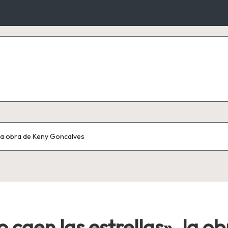
, la obra de Keny Goncalves
 caen las estrellas», la o