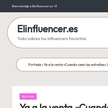
Bienvenid@ a Elinfluencer.es <3
Saltar
al
Elinfluencer.es
contenido
Todo sobres tus influencers favoritos
Portada
»
Ya a la venta «Cuando caen las estrellas»
Publicada
Noticias
en
Ya a la venta «Cuando