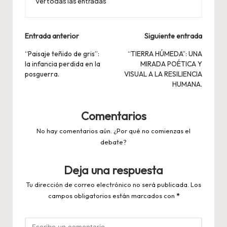
Ver todas las entradas
Navegación
Entrada anterior
Siguiente entrada
de
“Paisaje teñido de gris”:
“TIERRA HÚMEDA”: UNA
la infancia perdida en la
MIRADA POÉTICA Y
entradas
posguerra.
VISUAL A LA RESILIENCIA
HUMANA.
Comentarios
No hay comentarios aún. ¿Por qué no comienzas el
debate?
Deja una respuesta
Tu dirección de correo electrónico no será publicada.
Los
campos obligatorios están marcados con
*