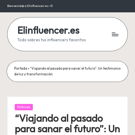
Bienvenid@ a Elinfluencer.es <3
Saltar
al
contenido
Elinfluencer.es
Todo sobres tus influencers favoritos
Portada
»
“Viajando al pasado para sanar el futuro”: Un testimonio
de luz y transformación
Publicada
Noticias
en
“Viajando al pasado
para sanar el futuro”: Un