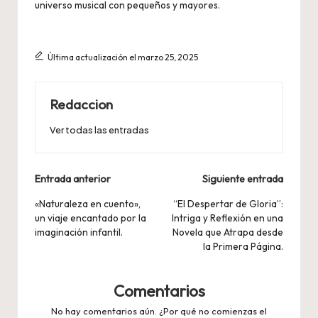
universo musical con pequeños y mayores.
Última actualización el marzo 25, 2025
Redaccion
Ver todas las entradas
Navegación
Entrada anterior
Siguiente entrada
de
«Naturaleza en cuento»,
“El Despertar de Gloria”:
un viaje encantado por la
Intriga y Reflexión en una
entradas
imaginación infantil.
Novela que Atrapa desde
la Primera Página.
Comentarios
No hay comentarios aún. ¿Por qué no comienzas el