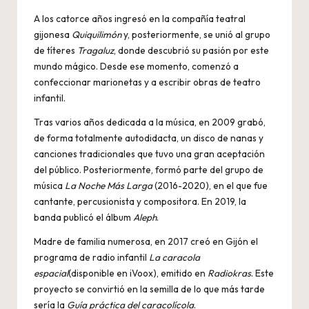
A los catorce años ingresó en la compañía teatral
gijonesa
Quiquilimón
y, posteriormente, se unió al grupo
de títeres
Tragaluz
, donde descubrió su pasión por este
mundo mágico. Desde ese momento, comenzó a
confeccionar marionetas y a escribir obras de teatro
infantil.
Tras varios años dedicada a la música, en 2009 grabó,
de forma totalmente autodidacta, un disco de nanas y
canciones tradicionales que tuvo una gran aceptación
del público. Posteriormente, formó parte del grupo de
música
La Noche Más Larga
(2016-2020), en el que fue
cantante, percusionista y compositora. En 2019, la
banda publicó el álbum
Aleph
.
Madre de familia numerosa, en 2017 creó en Gijón el
programa de radio infantil
La caracola
espacial
(disponible en iVoox), emitido en
Radiokras
. Este
proyecto se convirtió en la semilla de lo que más tarde
sería la
Guía práctica del caracolícola
.