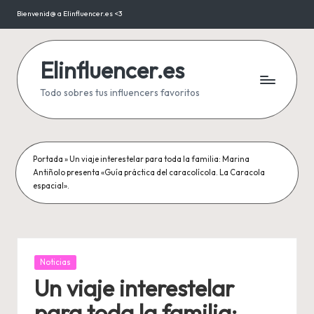
Bienvenid@ a Elinfluencer.es <3
Saltar
al
contenido
Elinfluencer.es
Todo sobres tus influencers favoritos
Portada
»
Un viaje interestelar para toda la familia: Marina
Antiñolo presenta «Guía práctica del caracolícola. La Caracola
espacial».
Publicada
Noticias
en
Un viaje interestelar
para toda la familia: