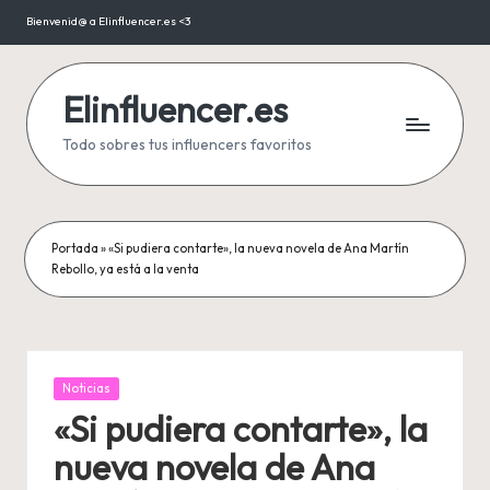
Bienvenid@ a Elinfluencer.es <3
Saltar
al
contenido
Elinfluencer.es
Todo sobres tus influencers favoritos
Portada
»
«Si pudiera contarte», la nueva novela de Ana Martín
Rebollo, ya está a la venta
Publicada
Noticias
en
«Si pudiera contarte», la
nueva novela de Ana