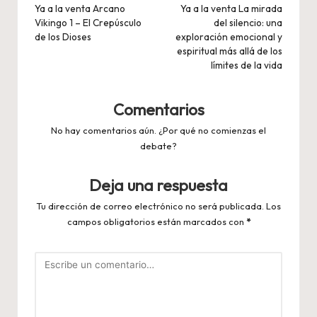
de
Ya a la venta Arcano
Ya a la venta La mirada
Vikingo 1 – El Crepúsculo
del silencio: una
entradas
de los Dioses
exploración emocional y
espiritual más allá de los
límites de la vida
Comentarios
No hay comentarios aún. ¿Por qué no comienzas el
debate?
Deja una respuesta
Tu dirección de correo electrónico no será publicada.
Los
campos obligatorios están marcados con
*