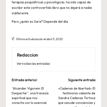
terapias psiquiátricas y psicológicas, ha sido capaz de
escribir este controvertido libro que no dejará a nadie
indiferente.
Pero ¿quién es Sara? Depende del día.
Última actualización el abril 3, 2025
Redaccion
Ver todas las entradas
Navegación
Entrada anterior
Siguiente entrada
de
“Alcander Vigorem: El
«Cadenas de libertad»: El
Despertar”, una travesía
testimonio valiente de
entradas
espiritual que nos
Sandra Cadenas Tortosa
conecta con lo esencial.
que sacude conciencias y