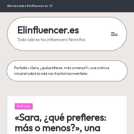
Bienvenid@ a Elinfluencer.es <3
Saltar
al
contenido
Elinfluencer.es
Todo sobres tus influencers favoritos
Portada
»
«Sara, ¿qué prefieres: más o menos?», una crónica
visceral sobre la vida con trastornos mentales.
Publicada
Noticias
en
«Sara, ¿qué prefieres:
más o menos?», una