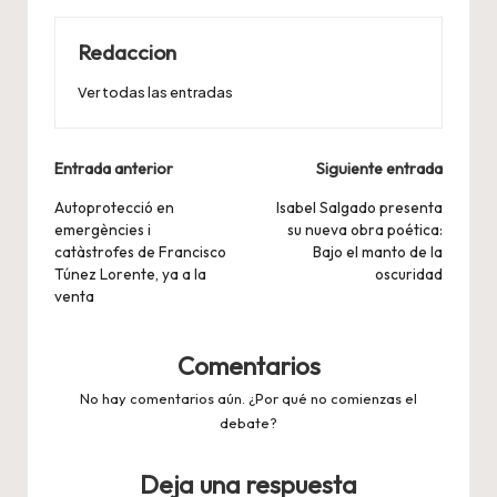
Redaccion
Ver todas las entradas
Navegación
Entrada anterior
Siguiente entrada
de
Autoprotecció en
Isabel Salgado presenta
emergències i
su nueva obra poética:
entradas
catàstrofes de Francisco
Bajo el manto de la
Túnez Lorente, ya a la
oscuridad
venta
Comentarios
No hay comentarios aún. ¿Por qué no comienzas el
debate?
Deja una respuesta