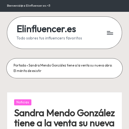
Bienvenid@ a Elinfluencer.es <3
Saltar
al
contenido
Elinfluencer.es
Todo sobres tus influencers favoritos
Portada
»
Sandra Mendo González tiene a la venta su nueva obra:
El mérito de existir
Publicada
Noticias
en
Sandra Mendo González
tiene a la venta su nueva