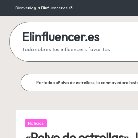
Bienvenid@ a Elinfluencer.es <3
Saltar
al
Elinfluencer.es
contenido
Todo sobres tus influencers favoritos
Portada
»
«Polvo de estrellas», la conmovedora histo
Publicada
Noticias
en
«Polvo de estrellas»,