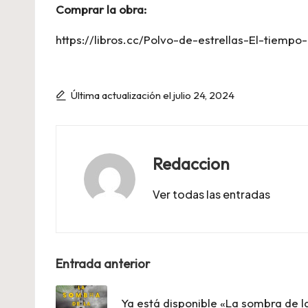
Comprar la obra:
https://libros.cc/Polvo-de-estrellas-El-tiem
Última actualización el julio 24, 2024
Redaccion
Ver todas las entradas
Navegación
Entrada anterior
de
Ya está disponible «La sombra de l