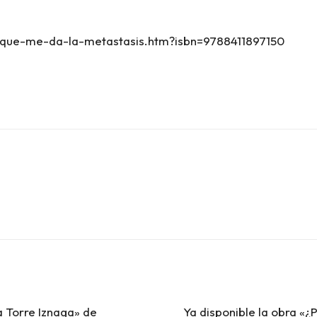
po-que-me-da-la-metastasis.htm?isbn=9788411897150
a Torre Iznaga» de
Ya disponible la obra «