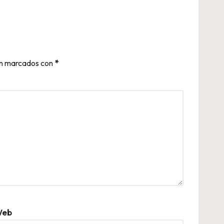
án marcados con
*
eb