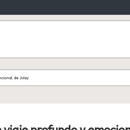
cional, de Julay
n viaje profundo y emocion