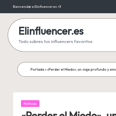
Bienvenid@ a Elinfluencer.es <3
Saltar
al
Elinfluencer.es
contenido
Todo sobres tus influencers favoritos
Portada
»
«Perder el Miedo», un viaje profundo y emo
Publicada
Noticias
en
«Perder el Miedo», u