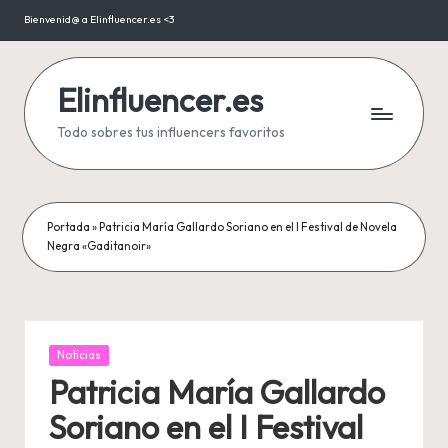
Bienvenid@ a Elinfluencer.es <3
Saltar
al
contenido
Elinfluencer.es
Todo sobres tus influencers favoritos
Portada
»
Patricia María Gallardo Soriano en el I Festival de Novela
Negra «Gaditanoir»
Publicada
Noticias
en
Patricia María Gallardo
Soriano en el I Festival