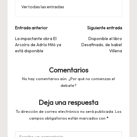
Ver todas las entradas
Navegación
Entrada anterior
Siguiente entrada
de
La impactante obra El
Disponible el libro
Arcoíris de Adrísi Miló ya
Desafinado, de Isabel
entradas
está disponible
Villena
Comentarios
No hay comentarios aún. ¿Por qué no comienzas el
debate?
Deja una respuesta
Tu dirección de correo electrónico no será publicada.
Los
campos obligatorios están marcados con
*