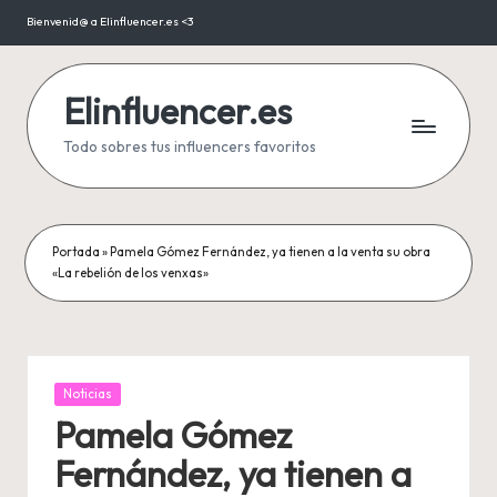
Bienvenid@ a Elinfluencer.es <3
Saltar
al
contenido
Elinfluencer.es
Todo sobres tus influencers favoritos
Portada
»
Pamela Gómez Fernández, ya tienen a la venta su obra
«La rebelión de los venxas»
Publicada
Noticias
en
Pamela Gómez
Fernández, ya tienen a