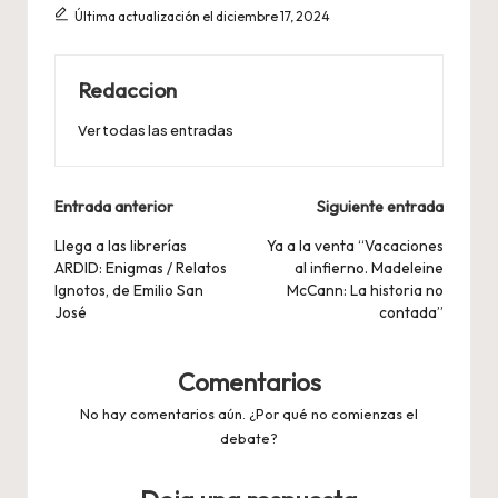
Última actualización el diciembre 17, 2024
Redaccion
Ver todas las entradas
Navegación
Entrada anterior
Siguiente entrada
de
Llega a las librerías
Ya a la venta “Vacaciones
ARDID: Enigmas / Relatos
al infierno. Madeleine
entradas
Ignotos, de Emilio San
McCann: La historia no
José
contada”
Comentarios
No hay comentarios aún. ¿Por qué no comienzas el
debate?