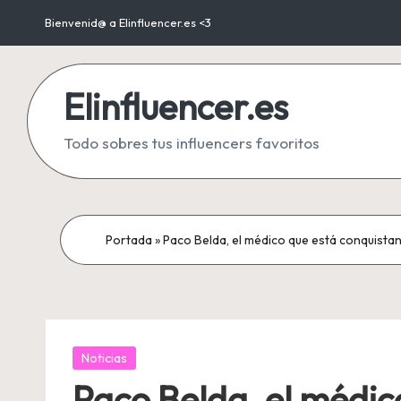
Bienvenid@ a Elinfluencer.es <3
Saltar
al
Elinfluencer.es
contenido
Todo sobres tus influencers favoritos
Portada
»
Paco Belda, el médico que está conquistan
Publicada
Noticias
en
Paco Belda, el médic