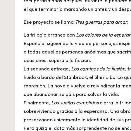
recuperaría años después, durante la pandemi
el que terminaría marcando un antes y un despu
Ese proyecto se llama
Tres guerras para amar
.
La trilogía arranca con
Los colores de la espera
Española, siguiendo la vida de personajes inspi
a todas aquellas personas anónimas que sacrifi
ocasiones, supera a la ficción.
La segunda entrega,
Los caminos de la ilusión
, 
huida a bordo del Stanbrook, el último barco q
represión. La novela vuelve a reivindicar la me
que abandonar su país para salvar la vida.
Finalmente,
Los sueños cumplidos
cierra la tril
sobreviviendo gracias a la esperanza. Una obra 
preservando únicamente la identidad de sus pr
Pero quizá el dato más sorprendente no se encue