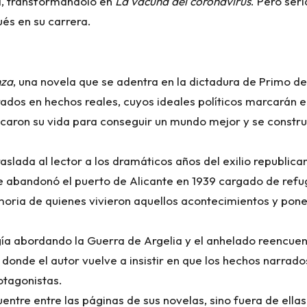
a, transformándolo en
La vacuna del coronavirus
. Pero ser
és en su carrera.
nza
, una novela que se adentra en la dictadura de Primo de
rados en hechos reales, cuyos ideales políticos marcarán 
caron su vida para conseguir un mundo mejor y se construy
traslada al lector a los dramáticos años del exilio republi
ue abandonó el puerto de Alicante en 1939 cargado de refu
moria de quienes vivieron aquellos acontecimientos y pone 
ogía abordando la Guerra de Argelia y el anhelado reencue
donde el autor vuelve a insistir en que los hechos narrado
otagonistas.
ntre entre las páginas de sus novelas, sino fuera de ella