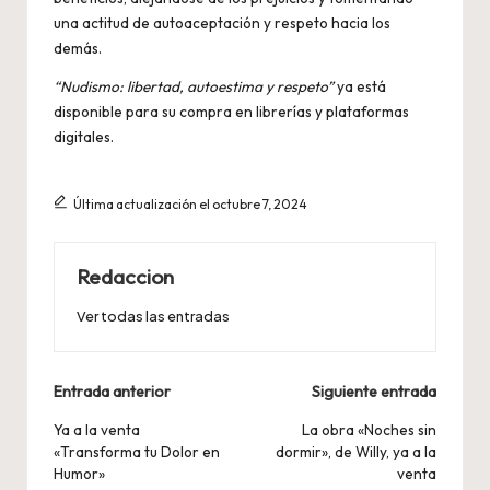
una actitud de autoaceptación y respeto hacia los
demás.
“Nudismo: libertad, autoestima y respeto”
ya está
disponible para su compra en librerías y plataformas
digitales.
Última actualización el octubre 7, 2024
Redaccion
Ver todas las entradas
Navegación
Entrada anterior
Siguiente entrada
de
Ya a la venta
La obra «Noches sin
«Transforma tu Dolor en
dormir», de Willy, ya a la
entradas
Humor»
venta