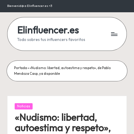
Bienvenid@ a Elinfluencer.es <3
Saltar
al
contenido
Elinfluencer.es
Todo sobres tus influencers favoritos
Portada
»
«Nudismo: libertad, autoestima y respeto», de Pablo
Mendoza Casp, ya disponible
Publicada
Noticias
en
«Nudismo: libertad,
autoestima y respeto»,