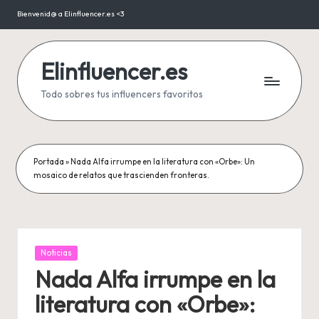
Bienvenid@ a Elinfluencer.es <3
Saltar
al
contenido
Elinfluencer.es
Todo sobres tus influencers favoritos
Portada
»
Nada Alfa irrumpe en la literatura con «Orbe»: Un
mosaico de relatos que trascienden fronteras.
Publicada
Noticias
en
Nada Alfa irrumpe en la
literatura con «Orbe»: