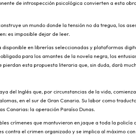
ente de introspección psicológica convierten a esta obra e
 construye un mundo donde la tensión no da tregua, los ase
en: es imposible dejar de leer.
 disponible en librerías seleccionadas y plataformas digital
a obligada para los amantes de la novela negra, los entus
e pierdan esta propuesta literaria que, sin duda, dará muc
ya del Inglés que, por circunstancias de la vida, comienz
alomas, en el sur de Gran Canaria. Su labor como traductor 
as Canarias: la operación Paraíso Dunas.
bles crímenes que mantuvieron en jaque a toda la policía 
contra el crimen organizado y se implica al máximo con la