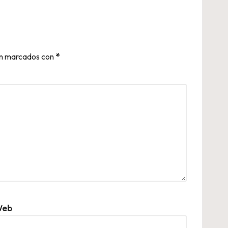
án marcados con
*
eb