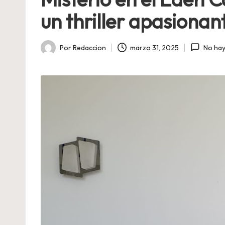
un thriller apasiona
Por
Redaccion
marzo 31, 2025
No hay
Publicado
por