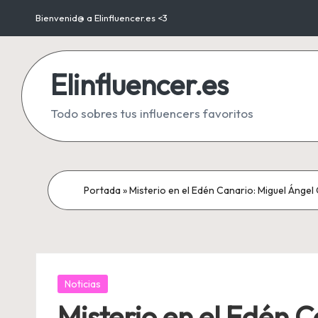
Bienvenid@ a Elinfluencer.es <3
Saltar
al
Elinfluencer.es
contenido
Todo sobres tus influencers favoritos
Portada
»
Misterio en el Edén Canario: Miguel Ángel
Publicada
Noticias
en
Misterio en el Edén 