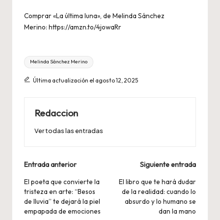
Comprar «La última luna», de Melinda Sánchez
Merino:
https://amzn.to/4jowaRr
Etiquetas:
Melinda Sánchez Merino
Última actualización el agosto 12, 2025
Redaccion
Ver todas las entradas
Navegación
Entrada anterior
Siguiente entrada
de
El poeta que convierte la
El libro que te hará dudar
tristeza en arte: “Besos
de la realidad: cuando lo
entradas
de lluvia” te dejará la piel
absurdo y lo humano se
empapada de emociones
dan la mano