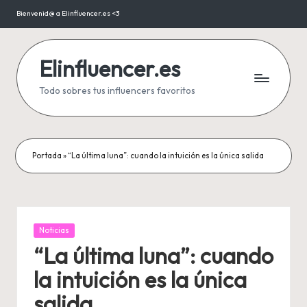
Bienvenid@ a Elinfluencer.es <3
Saltar
al
contenido
Elinfluencer.es
Todo sobres tus influencers favoritos
Portada
»
“La última luna”: cuando la intuición es la única salida
Publicada
Noticias
en
“La última luna”: cuando
la intuición es la única
salida