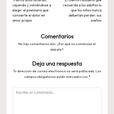
de
Treinta años amando,
El cuento navideño que
cayendo y volviéndose a
recuerda a los adultos lo
entradas
elegir: el poemario que
que los niños nunca
convierte el dolor en
deberían perder: sus
amor propio
sueños
Comentarios
No hay comentarios aún. ¿Por qué no comienzas el
debate?
Deja una respuesta
Tu dirección de correo electrónico no será publicada.
Los
campos obligatorios están marcados con
*