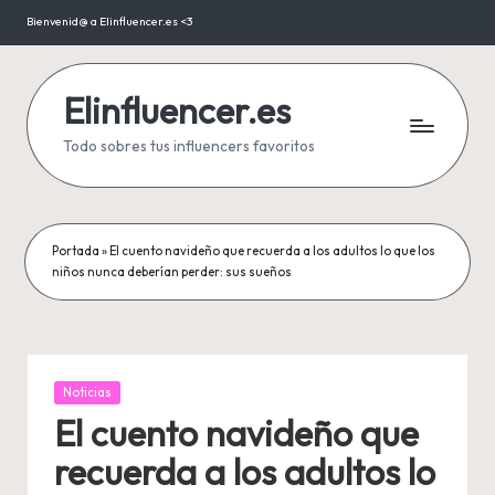
Bienvenid@ a Elinfluencer.es <3
Saltar
al
contenido
Elinfluencer.es
Todo sobres tus influencers favoritos
Portada
»
El cuento navideño que recuerda a los adultos lo que los
niños nunca deberían perder: sus sueños
Publicada
Noticias
en
El cuento navideño que
recuerda a los adultos lo