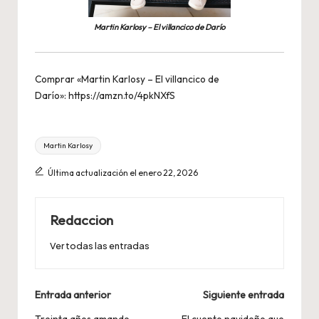
Martin Karlosy – El villancico de Darío
Comprar «Martin Karlosy – El villancico de
Darío»:
https://amzn.to/4pkNXfS
Etiquetas:
Martin Karlosy
Última actualización el enero 22, 2026
Redaccion
Ver todas las entradas
Navegación
Entrada anterior
Siguiente entrada