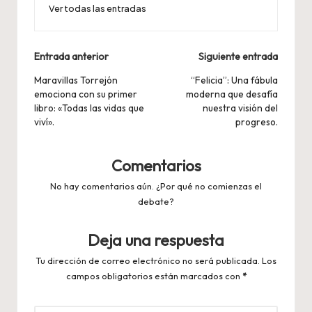
Ver todas las entradas
Navegación
Entrada anterior
Siguiente entrada
de
Maravillas Torrejón
“Felicia”: Una fábula
emociona con su primer
moderna que desafía
entradas
libro: «Todas las vidas que
nuestra visión del
viví».
progreso.
Comentarios
No hay comentarios aún. ¿Por qué no comienzas el
debate?
Deja una respuesta
Tu dirección de correo electrónico no será publicada.
Los
campos obligatorios están marcados con
*