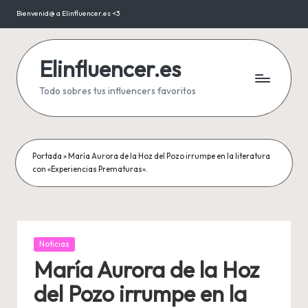
Bienvenid@ a Elinfluencer.es <3
Saltar
al
contenido
Elinfluencer.es
Todo sobres tus influencers favoritos
Portada
»
María Aurora de la Hoz del Pozo irrumpe en la literatura
con «Experiencias Prematuras».
Publicada
Noticias
en
María Aurora de la Hoz
del Pozo irrumpe en la