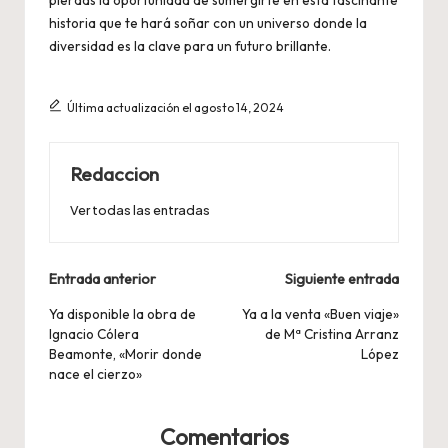
pierdas la oportunidad de sumergirte en esta fascinante
historia que te hará soñar con un universo donde la
diversidad es la clave para un futuro brillante.
Última actualización el agosto 14, 2024
Redaccion
Ver todas las entradas
Navegación
Entrada anterior
Siguiente entrada
de
Ya disponible la obra de
Ya a la venta «Buen viaje»
Ignacio Cólera
de Mª Cristina Arranz
entradas
Beamonte, «Morir donde
López
nace el cierzo»
Comentarios