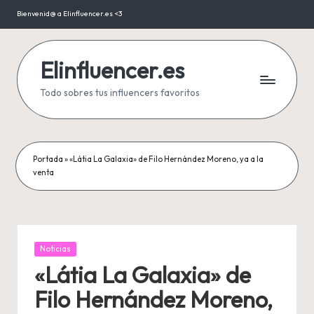
Bienvenid@ a Elinfluencer.es <3
Saltar
al
contenido
Elinfluencer.es
Todo sobres tus influencers favoritos
Portada
»
«Látia La Galaxia» de Filo Hernández Moreno, ya a la
venta
Publicada
Noticias
en
«Látia La Galaxia» de
Filo Hernández Moreno,