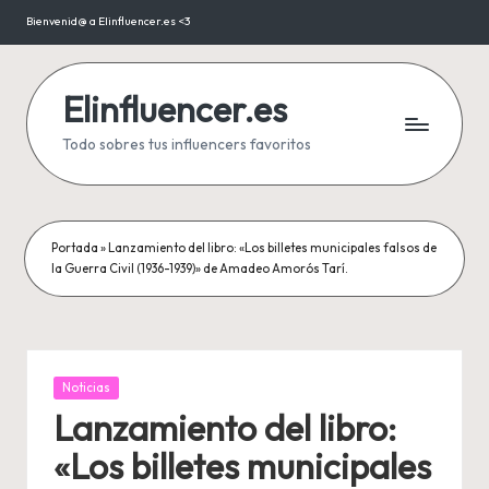
Bienvenid@ a Elinfluencer.es <3
Saltar
al
contenido
Elinfluencer.es
Todo sobres tus influencers favoritos
Portada
»
Lanzamiento del libro: «Los billetes municipales falsos de
la Guerra Civil (1936-1939)» de Amadeo Amorós Tarí.
Publicada
Noticias
en
Lanzamiento del libro:
«Los billetes municipales