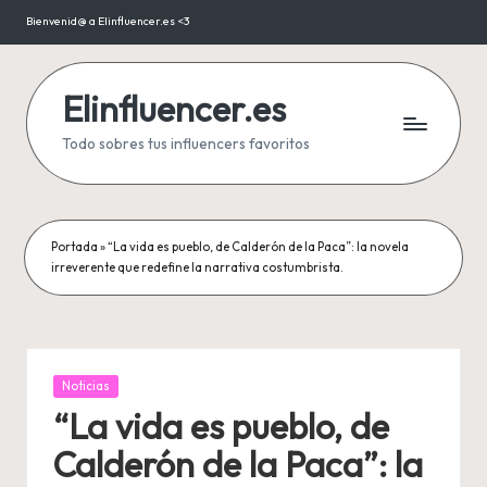
Bienvenid@ a Elinfluencer.es <3
Saltar
al
contenido
Elinfluencer.es
Todo sobres tus influencers favoritos
Portada
»
“La vida es pueblo, de Calderón de la Paca”: la novela
irreverente que redefine la narrativa costumbrista.
Publicada
Noticias
en
“La vida es pueblo, de
Calderón de la Paca”: la