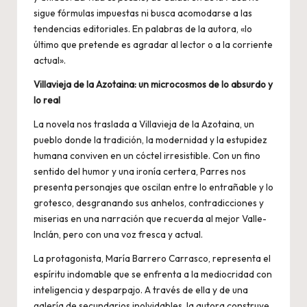
sigue fórmulas impuestas ni busca acomodarse a las
tendencias editoriales. En palabras de la autora, «lo
último que pretende es agradar al lector o a la corriente
actual».
Villavieja de la Azotaina: un microcosmos de lo absurdo y
lo real
La novela nos traslada a Villavieja de la Azotaina, un
pueblo donde la tradición, la modernidad y la estupidez
humana conviven en un cóctel irresistible. Con un fino
sentido del humor y una ironía certera, Parres nos
presenta personajes que oscilan entre lo entrañable y lo
grotesco, desgranando sus anhelos, contradicciones y
miserias en una narración que recuerda al mejor Valle-
Inclán, pero con una voz fresca y actual.
La protagonista, María Barrero Carrasco, representa el
espíritu indomable que se enfrenta a la mediocridad con
inteligencia y desparpajo. A través de ella y de una
galería de secundarios inolvidables, la autora construye