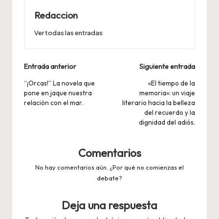
Redaccion
Ver todas las entradas
Navegación
Entrada anterior
Siguiente entrada
de
“¡Orcas!” La novela que
«El tiempo de la
pone en jaque nuestra
memoria»: un viaje
entradas
relación con el mar.
literario hacia la belleza
del recuerdo y la
dignidad del adiós.
Comentarios
No hay comentarios aún. ¿Por qué no comienzas el
debate?
Deja una respuesta